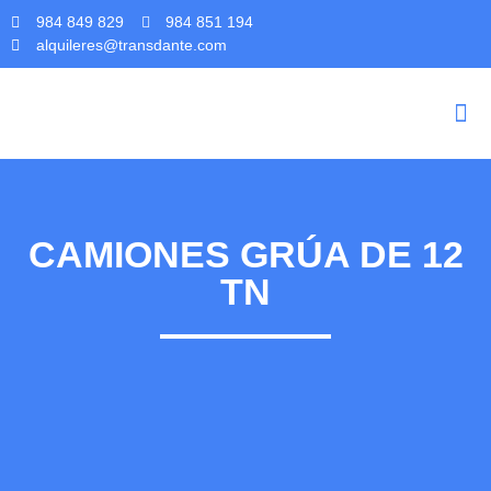
984 849 829
984 851 194
alquileres@transdante.com
CAMIONES GRÚA DE 12
TN